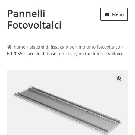
Pannelli
Vai
Vai
Menu
alla
al
Fotovoltaici
navigazione
contenuto
Home
home
sistemi di fissaggio per impianto fotovoltaico
ls170550- profilo di base per sostegno moduli fotovoltaici
Cart
Checkout
Chi siamo
Contatti
My account
Produttori