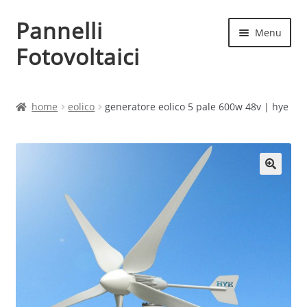
Pannelli
Vai
Vai
Menu
alla
al
Fotovoltaici
navigazione
contenuto
Home
home
eolico
generatore eolico 5 pale 600w 48v | hye
Cart
Checkout
Chi siamo
Contatti
My account
Produttori