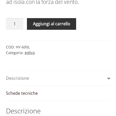
ad isola con la forza del vento.
Generatore
Aggiungi al carrello
eolico
5
pale
600W
COD:
HY-600L
Categoria:
eolico
48V
|
HYE
quantità
Descrizione
Schede tecniche
Descrizione