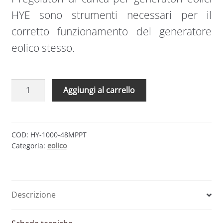
HYE sono strumenti necessari per il
corretto funzionamento del generatore
eolico stesso.
Regolatore
Aggiungi al carrello
di
carica
eolico/solare
MPPT
COD:
HY-1000-48MPPT
Categoria:
eolico
48V
per
HY-
1000L
Descrizione
|
HYE
quantità