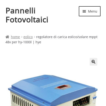
Pannelli
Vai
Vai
Menu
alla
al
Fotovoltaici
navigazione
contenuto
Home
home
eolico
regolatore di carica eolico/solare mppt
48v per hy-1000l | hye
Cart
Checkout
Chi siamo
Contatti
My account
Produttori