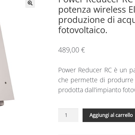
potenza wireless E
produzione di acq
fotovoltaico.
489,00
€
Power Reducer RC è un par
che permette di produrre 
prodotta dall’impianto foto
Power
Aggiungi al carrello
Reducer
RC
|