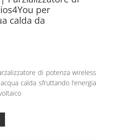
lios4You per
ua calda da
zalizzatore di potenza wireless
acqua calda sfruttando l’energia
voltaico