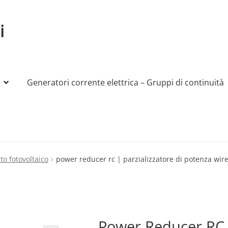
i
Generatori corrente elettrica – Gruppi di continuità
My account
Produttori
Sample Page
Shop
to fotovoltaico
power reducer rc | parzializzatore di potenza wir
Power Reducer RC |