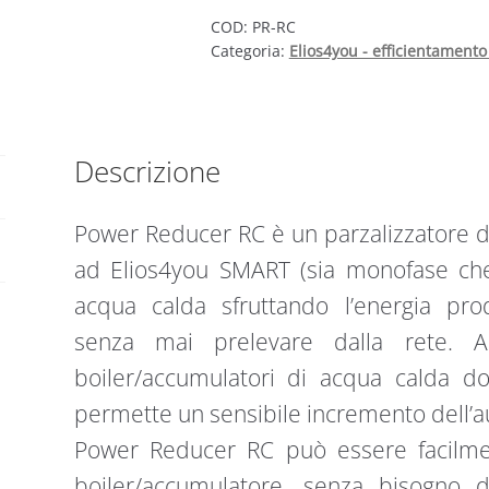
Parzializzatore
COD:
PR-RC
Categoria:
Elios4you - efficientamento
di
potenza
wireless
Elios4You
per
Descrizione
produzione
di
Power Reducer RC è un parzalizzatore d
acqua
ad Elios4you SMART (sia monofase che 
calda
da
acqua calda sfruttando l’energia prodo
fotovoltaico.
senza mai prelevare dalla rete. A
quantità
boiler/accumulatori di acqua calda do
permette un sensibile incremento dell’
Power Reducer RC può essere facilment
boiler/accumulatore, senza bisogno di 