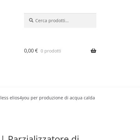
Cerca:
Cerca
0,00
€
0 prodotti
eless elios4you per produzione di acqua calda
 Parzializzatore di