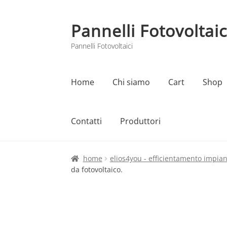
Pannelli Fotovoltaic
Vai
Vai
alla
al
Pannelli Fotovoltaici
navigazione
contenuto
Home
Chi siamo
Cart
Shop
Contatti
Produttori
Home
Cart
Checkout
Chi siamo
Contatti
home
elios4you - efficientamento impian
da fotovoltaico.