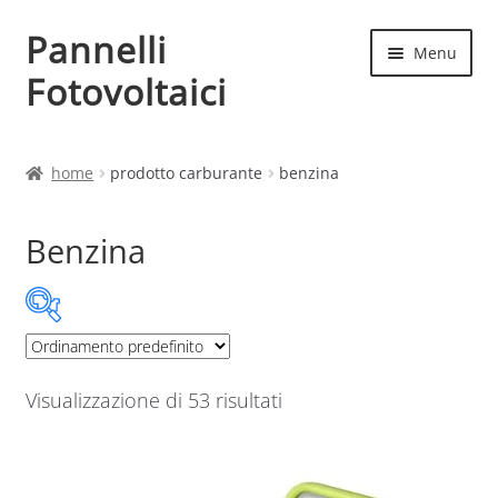
Pannelli
Vai
Vai
Menu
alla
al
Fotovoltaici
navigazione
contenuto
Home
home
prodotto carburante
benzina
Cart
Benzina
Checkout
Chi siamo
Categorie prodotto
Contatti
Visualizzazione di 53 risultati
Categorie prodotto
My account
Produttori