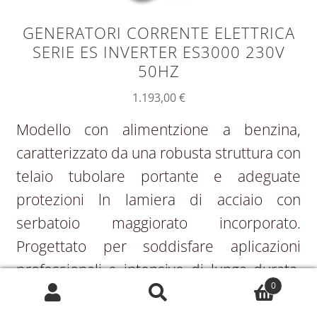
GENERATORI CORRENTE ELETTRICA
SERIE ES INVERTER ES3000 230V
50HZ
1.193,00
€
Modello con alimentzione a benzina,
caratterizzato da una robusta struttura con
telaio tubolare portante e adeguate
protezioni ln lamiera di acciaio con
serbatoio maggiorato incorporato.
Progettato per soddisfare aplicazioni
professionali e intensive di lunga durata.
0
Motori benzina honda serie GX
Cerca:
Cerca
Raffreddamento ad aria Protezione Oil