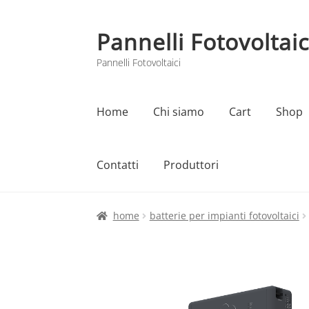
Pannelli Fotovoltaic
Vai
Vai
alla
al
Pannelli Fotovoltaici
navigazione
contenuto
Home
Chi siamo
Cart
Shop
Contatti
Produttori
Home
Cart
Checkout
Chi siamo
Contatti
home
batterie per impianti fotovoltaici