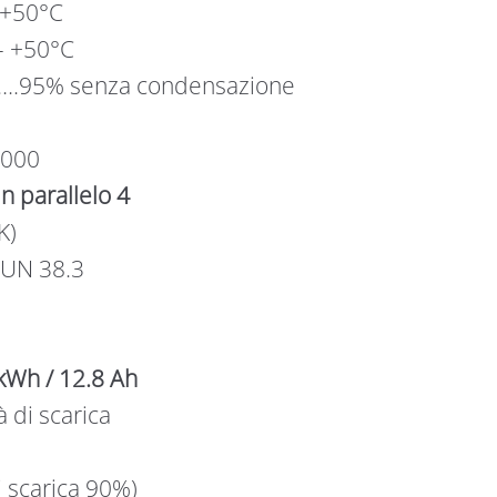
– +50°C
 – +50°C
 0….95% senza condensazione
6000
n parallelo 4
K)
 UN 38.3
kWh / 12.8 Ah
 di scarica
i scarica 90%)