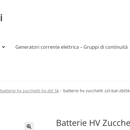
i
Generatori corrente elettrica – Gruppi di continuità
My account
Produttori
Sample Page
Shop
batterie hv zucchetti hv zbt 5k
batterie hv zucchetti zzt-bat-zbt5k
Batterie HV Zucch