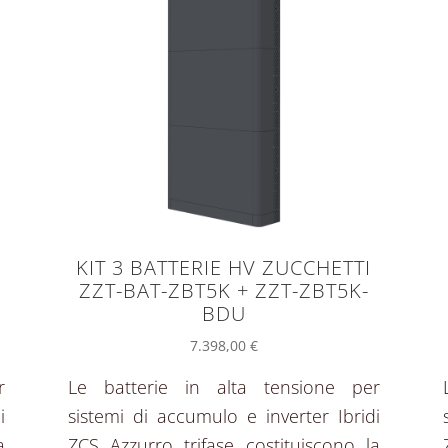
KIT 3 BATTERIE HV ZUCCHETTI
ZZT-BAT-ZBT5K + ZZT-ZBT5K-
BDU
7.398,00
€
r
Le batterie in alta tensione per
i
sistemi di accumulo e inverter Ibridi
a
ZCS Azzurro trifase costituiscono la