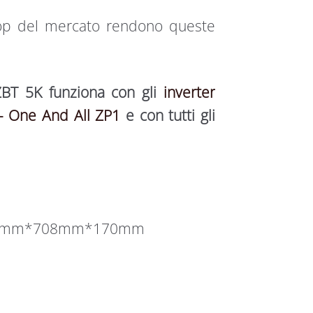
al top del mercato rendono queste
ZBT 5K funziona con gli
inverter
 One And All ZP1
e con tutti gli
 420mm*708mm*170mm