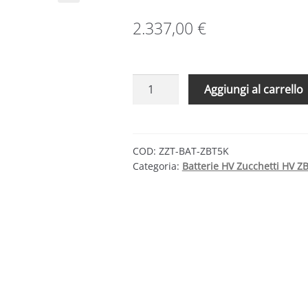
2.337,00
€
Batterie
Aggiungi al carrello
HV
Zucchetti
ZZT-
BAT-
COD:
ZZT-BAT-ZBT5K
Categoria:
Batterie HV Zucchetti HV Z
ZBT5K
quantità