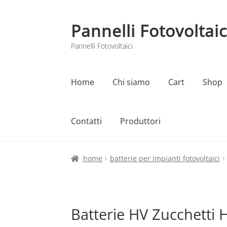
Pannelli Fotovoltaic
Vai
Vai
alla
al
Pannelli Fotovoltaici
navigazione
contenuto
Home
Chi siamo
Cart
Shop
Contatti
Produttori
Home
Cart
Checkout
Chi siamo
Contatti
home
batterie per impianti fotovoltaici
Batterie HV Zucchetti 