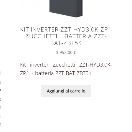
KIT INVERTER ZZT-HYD3.0K-ZP1
ZUCCHETTI + BATTERIA ZZT-
BAT-ZBT5K
3.952,00
€
r
Kit inverter Zucchetti ZZT-HYD3.0K-
i
ZP1 + batteria ZZT-BAT-ZBT5K
a
e
Aggiungi al carrello
o
o
i
n