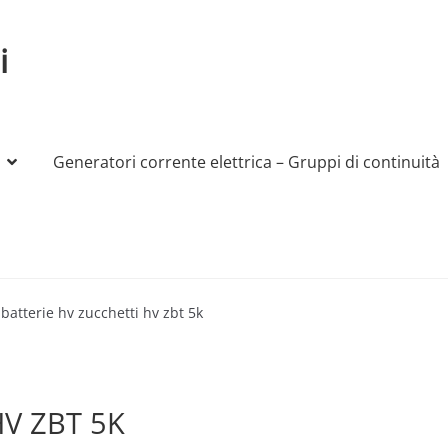
i
Generatori corrente elettrica – Gruppi di continuità
My account
Produttori
Sample Page
Shop
batterie hv zucchetti hv zbt 5k
HV ZBT 5K