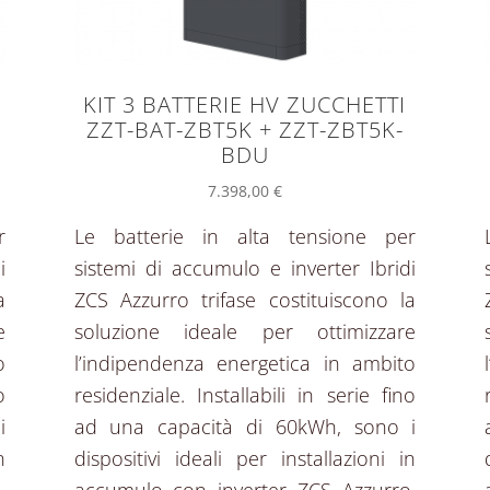
KIT 3 BATTERIE HV ZUCCHETTI
ZZT-BAT-ZBT5K + ZZT-ZBT5K-
BDU
7.398,00
€
r
Le batterie in alta tensione per
i
sistemi di accumulo e inverter Ibridi
a
ZCS Azzurro trifase costituiscono la
e
soluzione ideale per ottimizzare
o
l’indipendenza energetica in ambito
o
residenziale. Installabili in serie fino
i
ad una capacità di 60kWh, sono i
n
dispositivi ideali per installazioni in
,
accumulo con inverter ZCS Azzurro,