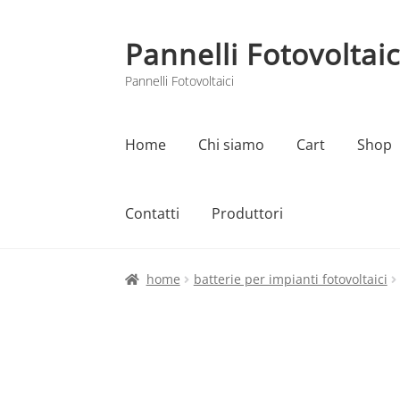
Pannelli Fotovoltaic
Vai
Vai
alla
al
Pannelli Fotovoltaici
navigazione
contenuto
Home
Chi siamo
Cart
Shop
Contatti
Produttori
Home
Cart
Checkout
Chi siamo
Contatti
home
batterie per impianti fotovoltaici