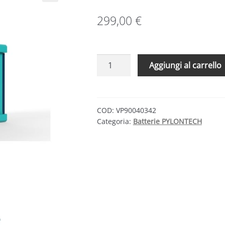
299,00
€
Pylontech
Aggiungi al carrello
Kit
armadio
9U
max
COD:
VP90040342
Categoria:
Batterie PYLONTECH
3
US3000
quantità