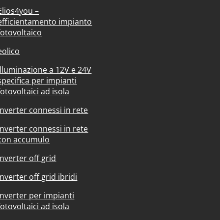
Elios4you –
efficientamento impianto
fotovoltaico
eolico
Illuminazione a 12V e 24V
specifica per impianti
fotovoltaici ad isola
Inverter connessi in rete
Inverter connessi in rete
con accumulo
Inverter off grid
Inverter off grid ibridi
Inverter per impianti
fotovoltaici ad isola