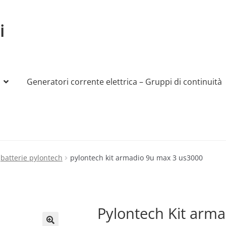
i
Generatori corrente elettrica – Gruppi di continuità
My account
Produttori
Sample Page
Shop
batterie pylontech
pylontech kit armadio 9u max 3 us3000
Pylontech Kit arm