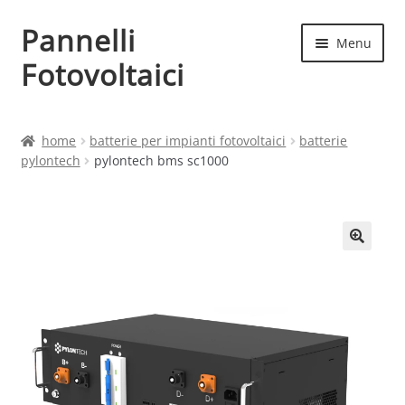
Pannelli
Vai
Vai
Menu
alla
al
Fotovoltaici
navigazione
contenuto
Home
home
batterie per impianti fotovoltaici
batterie
pylontech
pylontech bms sc1000
Cart
Checkout
Chi siamo
Contatti
My account
Produttori