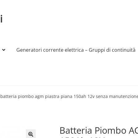
i
Generatori corrente elettrica – Gruppi di continuità
My account
Produttori
Sample Page
Shop
batteria piombo agm piastra piana 150ah 12v senza manutenzione
Batteria Piombo A