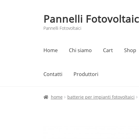
Pannelli Fotovoltaic
Vai
Vai
alla
al
Pannelli Fotovoltaici
navigazione
contenuto
Home
Chi siamo
Cart
Shop
Contatti
Produttori
Home
Cart
Checkout
Chi siamo
Contatti
home
batterie per impianti fotovoltaici