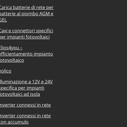
Carica batterie di rete per
batterie al piombo AGM e
GEL
Cavi e connettori specifici
per impianti fotovoltaici
Elios4you –
efficientamento impianto
fotovoltaico
eolico
Illuminazione a 12V e 24V
specifica per impianti
fotovoltaici ad isola
Inverter connessi in rete
Inverter connessi in rete
con accumulo