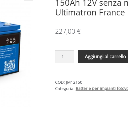
150Ah 12V senza 
Ultimatron France
227,00
€
Batteria
Aggiungi al carrello
Piombo
AGM
piastra
piana
COD:
JM12150
Categoria:
Batterie per impianti fotovo
150Ah
12V
senza
manutenzione
|
Ultimatron