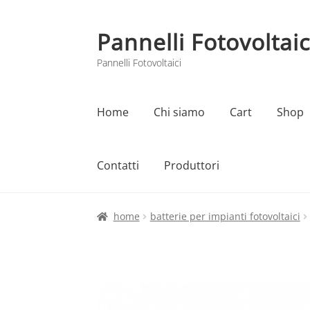
Pannelli Fotovoltaic
Vai
Vai
alla
al
Pannelli Fotovoltaici
navigazione
contenuto
Home
Chi siamo
Cart
Shop
Contatti
Produttori
Home
Cart
Checkout
Chi siamo
Contatti
home
batterie per impianti fotovoltaici