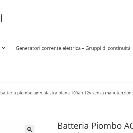
i
Generatori corrente elettrica – Gruppi di continuità
My account
Produttori
Sample Page
Shop
batteria piombo agm piastra piana 100ah 12v senza manutenzione
Batteria Piombo A