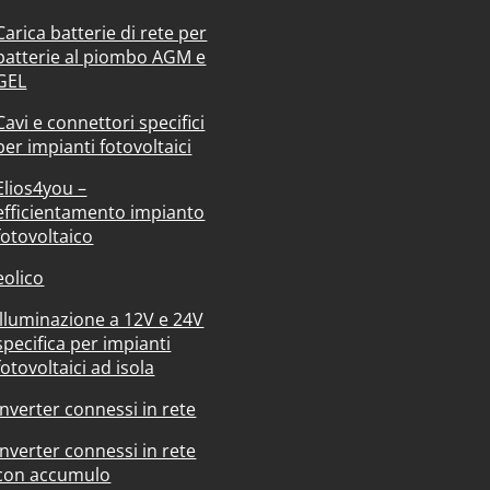
Carica batterie di rete per
batterie al piombo AGM e
GEL
Cavi e connettori specifici
per impianti fotovoltaici
Elios4you –
efficientamento impianto
fotovoltaico
eolico
Illuminazione a 12V e 24V
specifica per impianti
fotovoltaici ad isola
Inverter connessi in rete
Inverter connessi in rete
con accumulo