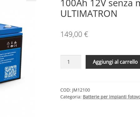
100Ah 12V senza 
ULTIMATRON
149,00
€
Batteria
Aggiungi al carrello
Piombo
AGM
piastra
piana
COD:
JM12100
Categoria:
Batterie per impianti fotovo
100Ah
12V
senza
manutenzione
|
ULTIMATRON