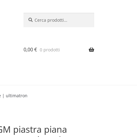
Cerca:
Cerca
0,00
€
0 prodotti
 | ultimatron
GM piastra piana