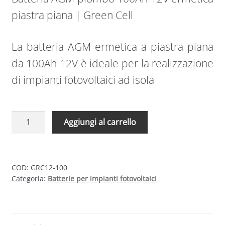
piastra piana | Green Cell
La batteria AGM ermetica a piastra piana
da 100Ah 12V è ideale per la realizzazione
di impianti fotovoltaici ad isola
Batteria
Aggiungi al carrello
AGM
piombo
100Ah
12V
COD:
GRC12-100
Categoria:
Batterie per impianti fotovoltaici
ermetica
piastra
piana
|