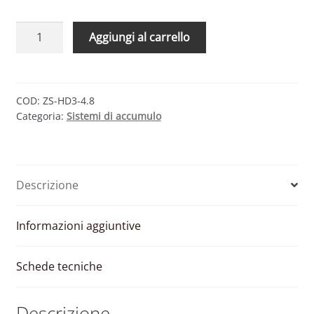
KIT
Aggiungi al carrello
ACCUMULO
ZCS
–
INVERTER
COD:
ZS-HD3-4.8
Categoria:
Sistemi di accumulo
AZZURRO
HYD
3.0
E
Descrizione
BATTERIE
PYLONTECH
4.8
Informazioni aggiuntive
KWH
quantità
Schede tecniche
Descrizione