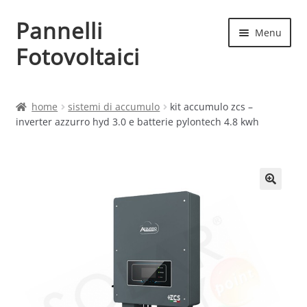
Pannelli
Vai
Vai
Menu
alla
al
Fotovoltaici
navigazione
contenuto
Home
home
sistemi di accumulo
kit accumulo zcs –
inverter azzurro hyd 3.0 e batterie pylontech 4.8 kwh
Cart
Checkout
Chi siamo
Contatti
My account
Produttori