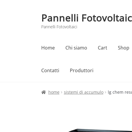
Pannelli Fotovoltaic
Vai
Vai
alla
al
Pannelli Fotovoltaici
navigazione
contenuto
Home
Chi siamo
Cart
Shop
Contatti
Produttori
Home
Cart
Checkout
Chi siamo
Contatti
home
sistemi di accumulo
lg chem resu