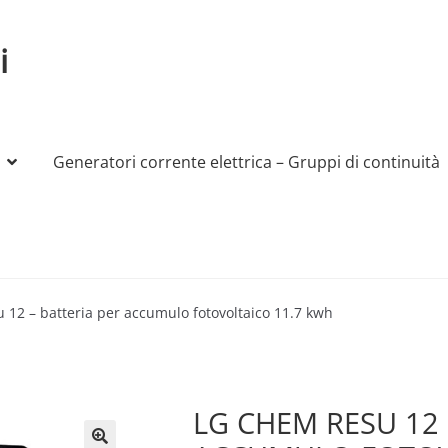
i
Generatori corrente elettrica – Gruppi di continuità
My account
Produttori
Sample Page
Shop
 12 – batteria per accumulo fotovoltaico 11.7 kwh
LG CHEM RESU 12 