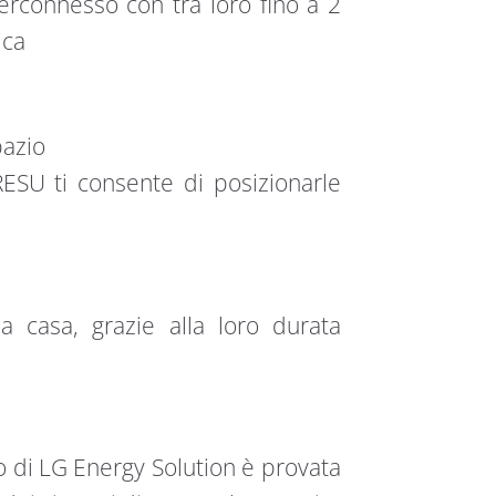
rconnesso con tra loro fino a 2
ica
pazio
ESU ti consente di posizionarle
a casa, grazie alla loro durata
tio di LG Energy Solution è provata