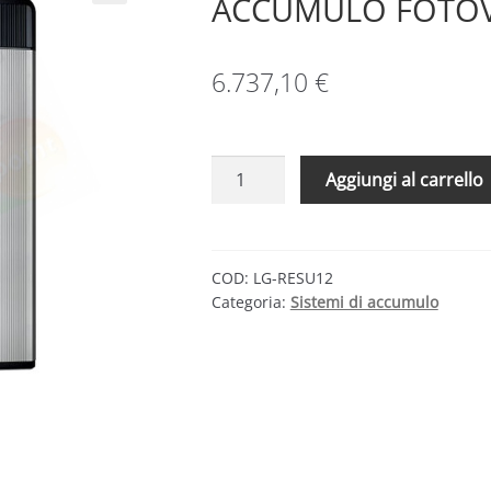
ACCUMULO FOTOV
6.737,10
€
LG
Aggiungi al carrello
CHEM
RESU
12
–
COD:
LG-RESU12
Categoria:
Sistemi di accumulo
BATTERIA
PER
ACCUMULO
FOTOVOLTAICO
11.7
KWH
quantità