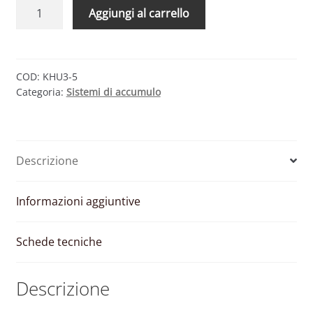
KIT
Aggiungi al carrello
ACCUMULO
HUAWEI
–
INVERTER
COD:
KHU3-5
Categoria:
Sistemi di accumulo
3
KW
E
BATTERIA
Descrizione
5
KWH
quantità
Informazioni aggiuntive
Schede tecniche
Descrizione