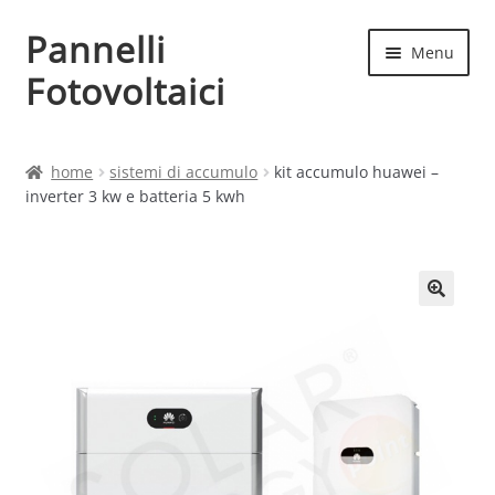
Pannelli
Vai
Vai
Menu
alla
al
Fotovoltaici
navigazione
contenuto
Home
home
sistemi di accumulo
kit accumulo huawei –
inverter 3 kw e batteria 5 kwh
Cart
Checkout
Chi siamo
Contatti
My account
Produttori