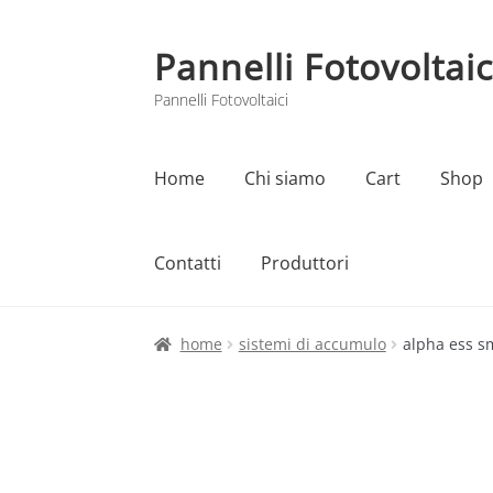
Pannelli Fotovoltaic
Vai
Vai
alla
al
Pannelli Fotovoltaici
navigazione
contenuto
Home
Chi siamo
Cart
Shop
Contatti
Produttori
Home
Cart
Checkout
Chi siamo
Contatti
home
sistemi di accumulo
alpha ess s