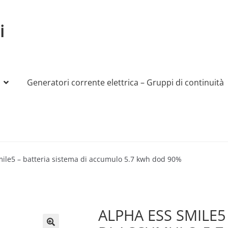
i
Generatori corrente elettrica – Gruppi di continuità
My account
Produttori
Sample Page
Shop
mile5 – batteria sistema di accumulo 5.7 kwh dod 90%
ALPHA ESS SMILE5