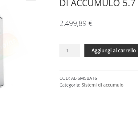
DI ACCUMULO 5.
2.499,89
€
ALPHA
Aggiungi al carrello
ESS
SMILE5
–
BATTERIA
COD:
AL-SM5BAT6
Categoria:
Sistemi di accumulo
SISTEMA
DI
ACCUMULO
5.7
KWH
DOD
90%