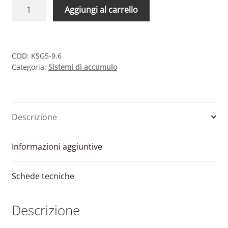
KIT
Aggiungi al carrello
ACCUMULO
SUNGROW
–
INVERTER
COD:
KSG5-9.6
Categoria:
Sistemi di accumulo
5
KW
E
BATTERIA
Descrizione
9.6
KWH
quantità
Informazioni aggiuntive
Schede tecniche
Descrizione