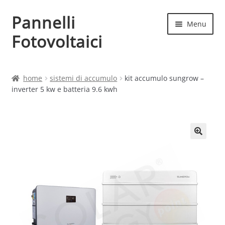
Pannelli
Vai
Vai
Menu
alla
al
Fotovoltaici
navigazione
contenuto
Home
home
sistemi di accumulo
kit accumulo sungrow –
inverter 5 kw e batteria 9.6 kwh
Cart
Checkout
Chi siamo
Contatti
My account
Produttori