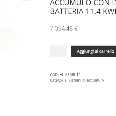
ACCUMULO CON IN
BATTERIA 11.4 KW
7.054,48
€
ALPHA
Aggiungi al carrello
ESS
KIT
SMILE5
–
COD:
AL-KSM5-12
Categoria:
Sistemi di accumulo
SISTEMA
DI
ACCUMULO
CON
INVERTER
6