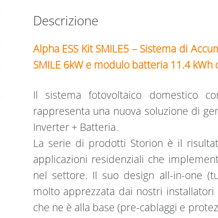
KW
Descrizione
E
BATTERIA
11.4
Alpha ESS Kit SMILE5 – Sistema di Accu
KWH
SMILE
6kW e modulo batteria 11.4 kWh c
quantità
Il sistema fotovoltaico domestico con
rappresenta una nuova soluzione di ge
Inverter + Batteria.
La serie di prodotti Storion è il risul
applicazioni residenziali che implement
nel settore. Il suo design all-in-one (t
molto apprezzata dai nostri installator
che ne è alla base (pre-cablaggi e protez