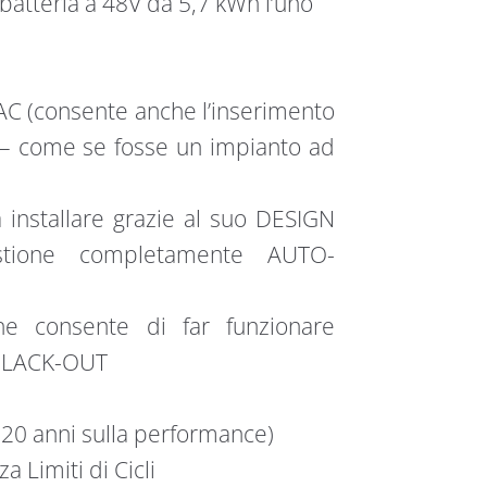
batteria a 48V da 5,7 kWh l’uno
o AC (consente anche l’inserimento
C – come se fosse un impianto ad
nstallare grazie al suo DESIGN
tione completamente AUTO-
che consente di far funzionare
I BLACK-OUT
 (20 anni sulla performance)
a Limiti di Cicli