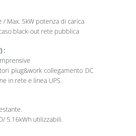
 / Max. 5kW potenza di carica
 caso black-out rete pubblica
 :
comprensive
ttori plug&work collegamento DC
e in rete e linea UPS.
estante.
 5.16kWh utilizzabili.