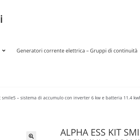
i
Generatori corrente elettrica – Gruppi di continuità
My account
Produttori
Sample Page
Shop
t smile5 – sistema di accumulo con inverter 6 kw e batteria 11.4 kw
ALPHA ESS KIT SMI