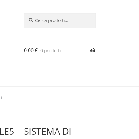
Cerca:
Cerca
0,00
€
0 prodotti
h
LE5 – SISTEMA DI