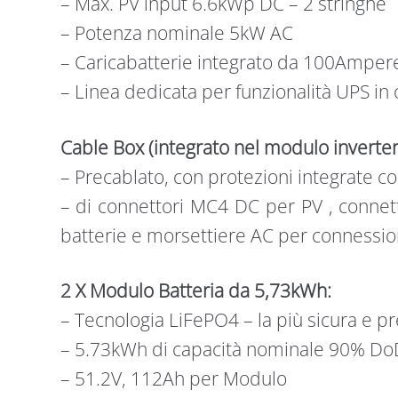
– Max. PV input 6.6kWp DC – 2 stringhe
– Potenza nominale 5kW AC
– Caricabatterie integrato da 100Ampere
– Linea dedicata per funzionalità UPS in
Cable Box (integrato nel modulo inverter)
– Precablato, con protezioni integrate 
– di connettori MC4 DC per PV , conne
batterie e morsettiere AC per connession
2 X Modulo Batteria da 5,73kWh:
– Tecnologia LiFePO4 – la più sicura e pr
– 5.73kWh di capacità nominale 90% DoD/
– 51.2V, 112Ah per Modulo