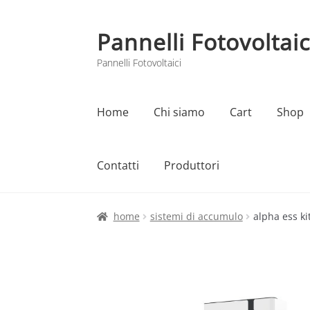
Pannelli Fotovoltaic
Vai
Vai
alla
al
Pannelli Fotovoltaici
navigazione
contenuto
Home
Chi siamo
Cart
Shop
Contatti
Produttori
Home
Cart
Checkout
Chi siamo
Contatti
home
sistemi di accumulo
alpha ess ki