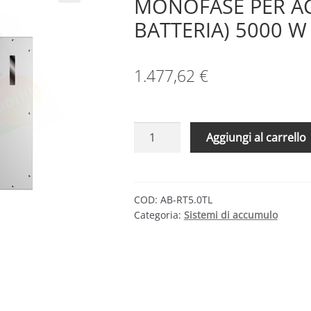
MONOFASE PER A
BATTERIA) 5000 W
1.477,62
€
FIMER
Aggiungi al carrello
REACT2
5.0
TL
–
COD:
AB-RT5.0TL
Categoria:
Sistemi di accumulo
INVERTER
MONOFASE
PER
ACCUMULO
(SENZA
BATTERIA)