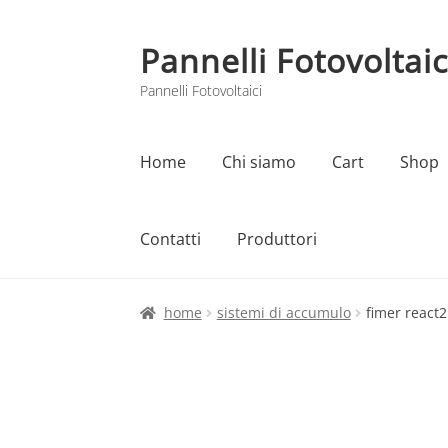
Pannelli Fotovoltaic
Vai
Vai
alla
al
Pannelli Fotovoltaici
navigazione
contenuto
Home
Chi siamo
Cart
Shop
Contatti
Produttori
Home
Cart
Checkout
Chi siamo
Contatti
home
sistemi di accumulo
fimer react2