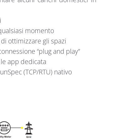
i
n qualsiasi momento
i ottimizzare gli spazi
a connessione “plug and play”
ile app dedicata
unSpec (TCP/RTU) nativo