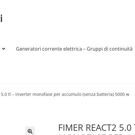
i
Generatori corrente elettrica – Gruppi di continuità
My account
Produttori
Sample Page
Shop
 5.0 tl – inverter monofase per accumulo (senza batteria) 5000 w
FIMER REACT2 5.0 