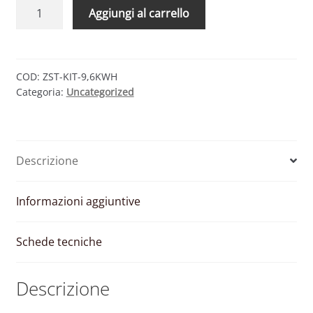
KIT
Aggiungi al carrello
BATTERIE
PYLONTECH
US2000
9.6
COD:
ZST-KIT-9,6KWH
Categoria:
Uncategorized
KWH
PLUS
STAFFE
ZCS
Descrizione
E
CAVI
quantità
Informazioni aggiuntive
Schede tecniche
Descrizione