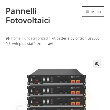
Pannelli
Vai
Vai
Menu
alla
al
Fotovoltaici
navigazione
contenuto
Home
home
uncategorized
kit batterie pylontech us2000
9.6 kwh plus staffe zcs e cavi
Cart
Checkout
Chi siamo
Contatti
My account
Produttori