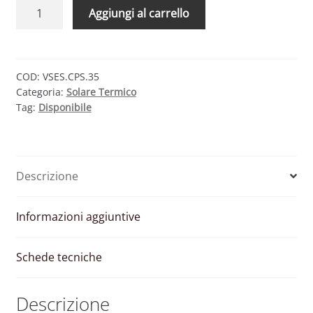
CMG
Aggiungi al carrello
SOLARI
VE
ACS
35
COD:
VSES.CPS.35
Categoria:
Solare Termico
–
Tag:
Disponibile
VASO
DI
ESPANSIONE
PER
Descrizione
ACS
35
LITRI
Informazioni aggiuntive
quantità
Schede tecniche
Descrizione