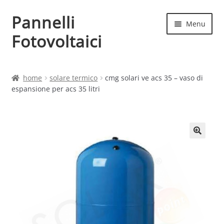
Pannelli
Vai
Vai
Menu
alla
al
Fotovoltaici
navigazione
contenuto
Home
home
solare termico
cmg solari ve acs 35 – vaso di
espansione per acs 35 litri
Cart
Checkout
Chi siamo
Contatti
My account
Produttori