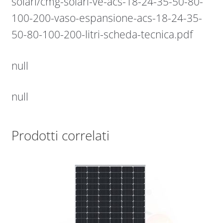
solari/cmg-solari-ve-acs-18-24-35-50-80-
100-200-vaso-espansione-acs-18-24-35-
50-80-100-200-litri-scheda-tecnica.pdf
null
null
Prodotti correlati