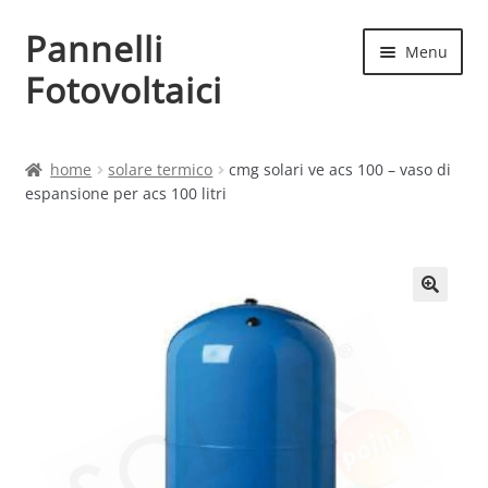
Pannelli
Vai
Vai
Menu
alla
al
Fotovoltaici
navigazione
contenuto
Home
home
solare termico
cmg solari ve acs 100 – vaso di
espansione per acs 100 litri
Cart
Checkout
Chi siamo
Contatti
My account
Produttori