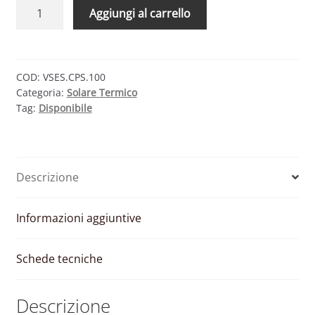
CMG
Aggiungi al carrello
SOLARI
VE
ACS
100
COD:
VSES.CPS.100
Categoria:
Solare Termico
–
Tag:
Disponibile
VASO
DI
ESPANSIONE
PER
Descrizione
ACS
100
LITRI
Informazioni aggiuntive
quantità
Schede tecniche
Descrizione