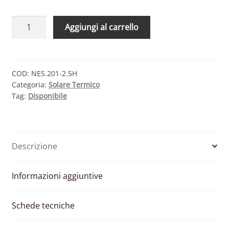
CMG
Aggiungi al carrello
SOLARI
KIT
NEW
EFFICIENT
COD:
NES.201-2.5H
Categoria:
Solare Termico
NES
Tag:
Disponibile
201-
2.5H
ORIZZONTALE
–
Descrizione
SISTEMA
A
CONDENSAZIONE
Informazioni aggiuntive
200
LT
Schede tecniche
quantità