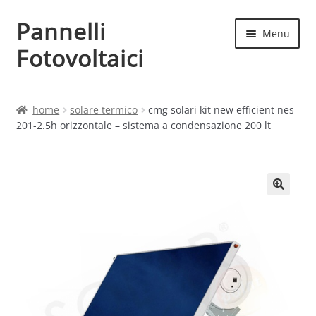
Pannelli
Vai
Vai
Menu
alla
al
Fotovoltaici
navigazione
contenuto
Home
home
solare termico
cmg solari kit new efficient nes
201-2.5h orizzontale – sistema a condensazione 200 lt
Cart
Checkout
Chi siamo
Contatti
My account
Produttori