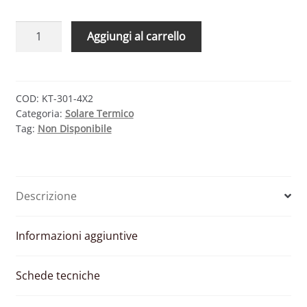
TRIENERGIA
Aggiungi al carrello
THERMO
KT-
301-
4X2
COD:
KT-301-4X2
Categoria:
Solare Termico
–
Tag:
Non Disponibile
KIT
CIRCOLAZIONE
FORZATA
ISY
Descrizione
4
PANNELLI
DPI25
Informazioni aggiuntive
300L
quantità
Schede tecniche