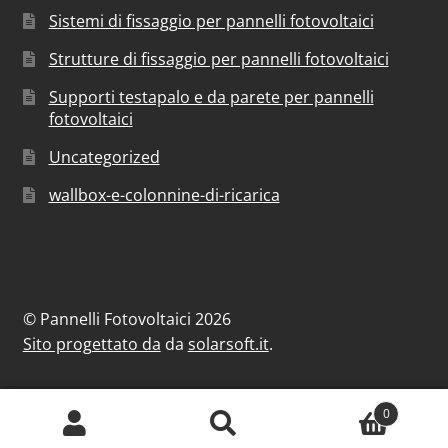
Sistemi di fissaggio per pannelli fotovoltaici
Strutture di fissaggio per pannelli fotovoltaici
Supporti testapalo e da parete per pannelli
fotovoltaici
Uncategorized
wallbox-e-colonnine-di-ricarica
© Pannelli Fotovoltaici 2026
Sito progettato da
da
solarsoft.it
.
0
Cerca:
Cerca