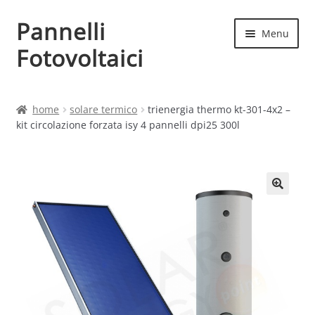
Pannelli
Vai
Vai
Menu
alla
al
Fotovoltaici
navigazione
contenuto
Home
home
solare termico
trienergia thermo kt-301-4x2 –
kit circolazione forzata isy 4 pannelli dpi25 300l
Cart
Checkout
Chi siamo
Contatti
My account
Produttori