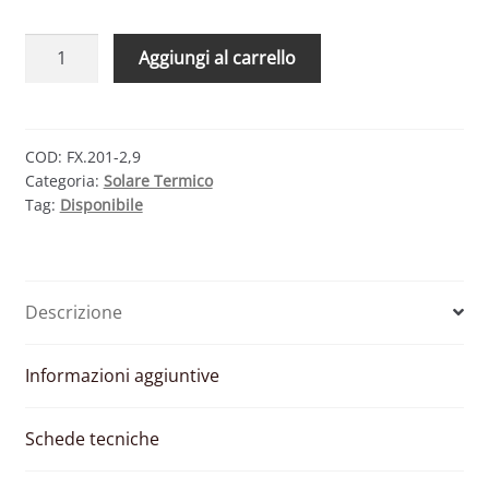
CMG
Aggiungi al carrello
SOLARI
KIT
FOR-
X
COD:
FX.201-2,9
Categoria:
Solare Termico
201-
Tag:
Disponibile
2.9
–
SISTEMA
A
Descrizione
CIRCOLAZIONE
FORZATA
200
Informazioni aggiuntive
LT
quantità
Schede tecniche