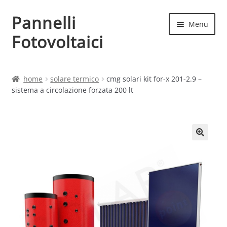
Pannelli
Vai
Vai
Menu
alla
al
Fotovoltaici
navigazione
contenuto
Home
home
solare termico
cmg solari kit for-x 201-2.9 –
sistema a circolazione forzata 200 lt
Cart
Checkout
Chi siamo
Contatti
My account
Produttori