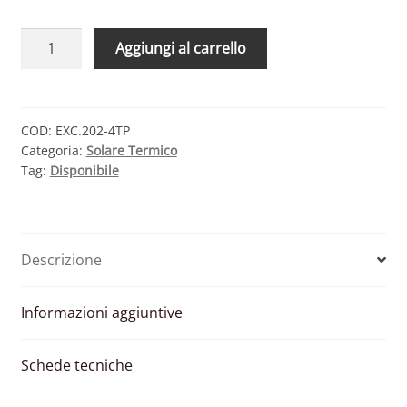
CMG
Aggiungi al carrello
SOLARI
KIT
EXCEL
202-
COD:
EXC.202-4TP
Categoria:
Solare Termico
4
Tag:
Disponibile
TETTO
PIANO
–
SISTEMA
Descrizione
A
CIRCOLAZIONE
NATURALE
Informazioni aggiuntive
200
LT
Schede tecniche
quantità