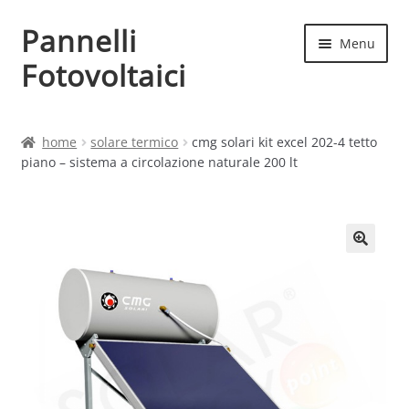
Pannelli
Vai
Vai
Menu
alla
al
Fotovoltaici
navigazione
contenuto
Home
home
solare termico
cmg solari kit excel 202-4 tetto
piano – sistema a circolazione naturale 200 lt
Cart
Checkout
Chi siamo
Contatti
My account
Produttori