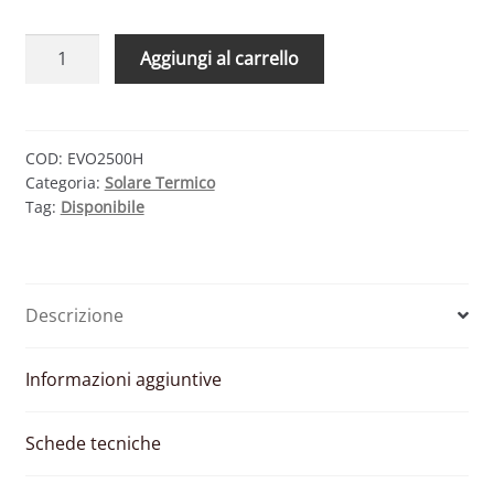
CMG
Aggiungi al carrello
SOLARI
EVO
2500
H
COD:
EVO2500H
Categoria:
Solare Termico
–
Tag:
Disponibile
COLLETTORE
PIANO
SELETTIVO
ORIZZONTALE
Descrizione
2.5
MQ
quantità
Informazioni aggiuntive
Schede tecniche