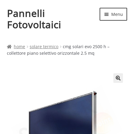
Pannelli
Vai
Vai
Menu
alla
al
Fotovoltaici
navigazione
contenuto
Home
home
solare termico
cmg solari evo 2500 h –
collettore piano selettivo orizzontale 2.5 mq
Cart
Checkout
Chi siamo
Contatti
My account
Produttori