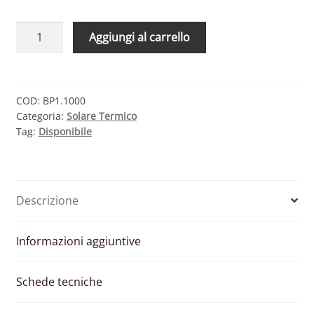
CMG
Aggiungi al carrello
SOLARI
PI-
1S
1000
COD:
BP1.1000
Categoria:
Solare Termico
–
Tag:
Disponibile
BOLLITORE
PER
PRODUZIONE
ACS
Descrizione
ISTANTANEA
1000
LITRI
Informazioni aggiuntive
quantità
Schede tecniche