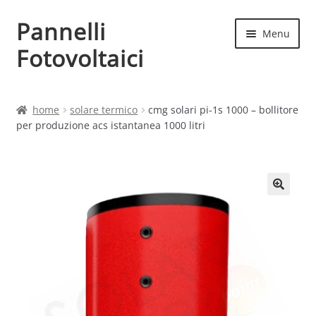
Pannelli
Vai
Vai
Menu
alla
al
Fotovoltaici
navigazione
contenuto
Home
home
solare termico
cmg solari pi-1s 1000 – bollitore
per produzione acs istantanea 1000 litri
Cart
Checkout
Chi siamo
Contatti
My account
Produttori