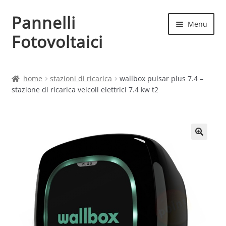
Pannelli
Vai
Vai
Menu
alla
al
Fotovoltaici
navigazione
contenuto
Home
home
stazioni di ricarica
wallbox pulsar plus 7.4 –
stazione di ricarica veicoli elettrici 7.4 kw t2
Cart
Checkout
Chi siamo
Contatti
My account
Produttori