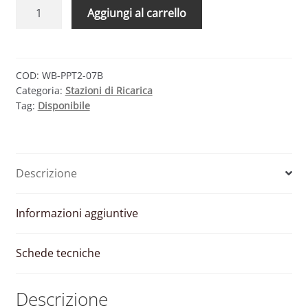
WALLBOX
Aggiungi al carrello
PULSAR
PLUS
7.4
–
COD:
WB-PPT2-07B
Categoria:
Stazioni di Ricarica
STAZIONE
Tag:
Disponibile
DI
RICARICA
VEICOLI
ELETTRICI
Descrizione
7.4
KW
T2
Informazioni aggiuntive
quantità
Schede tecniche
Descrizione