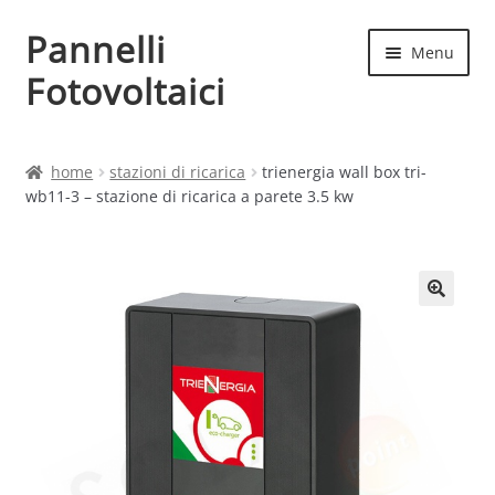
Pannelli
Vai
Vai
Menu
alla
al
Fotovoltaici
navigazione
contenuto
Home
home
stazioni di ricarica
trienergia wall box tri-
wb11-3 – stazione di ricarica a parete 3.5 kw
Cart
Checkout
Chi siamo
Contatti
My account
Produttori