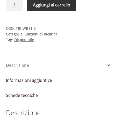
TRIENERGIA
Aggiungi al carrello
WALL
BOX
TRI-
WB11-
COD:
TRI-WB11-3
Categoria:
Stazioni di Ricarica
3
Tag:
Disponibile
–
STAZIONE
DI
RICARICA
Descrizione
A
PARETE
3.5
Informazioni aggiuntive
KW
quantità
Schede tecniche
Descrizione