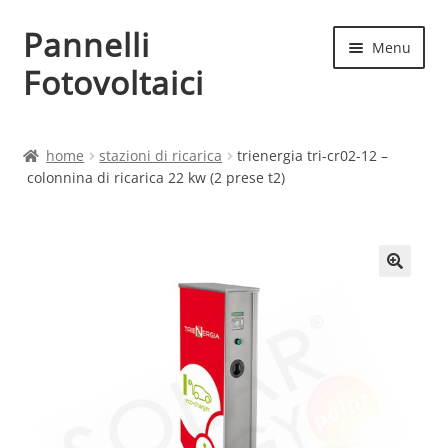
Pannelli
Vai
Vai
Menu
alla
al
Fotovoltaici
navigazione
contenuto
Home
home
stazioni di ricarica
trienergia tri-cr02-12 –
colonnina di ricarica 22 kw (2 prese t2)
Cart
Checkout
Chi siamo
Contatti
My account
Produttori