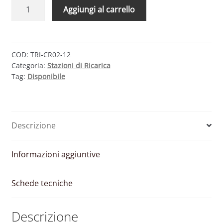
TRIENERGIA
Aggiungi al carrello
TRI-
CR02-
12
–
COD:
TRI-CR02-12
Categoria:
Stazioni di Ricarica
COLONNINA
Tag:
Disponibile
DI
RICARICA
22
KW
Descrizione
(2
PRESE
T2)
Informazioni aggiuntive
quantità
Schede tecniche
Descrizione