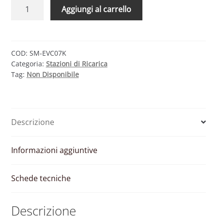
SMA
Aggiungi al carrello
EV
CHARGER
SM-
EVC07K
COD:
SM-EVC07K
Categoria:
Stazioni di Ricarica
–
Tag:
Non Disponibile
WALLBOX
MONOFASE
7
KW
Descrizione
(SPINA
TIPO
2)
Informazioni aggiuntive
quantità
Schede tecniche
Descrizione