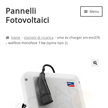
Pannelli
Vai
Vai
Menu
alla
al
Fotovoltaici
navigazione
contenuto
Home
home
stazioni di ricarica
sma ev charger sm-evc07k
– wallbox monofase 7 kw (spina tipo 2)
Cart
Checkout
Chi siamo
Contatti
My account
Produttori