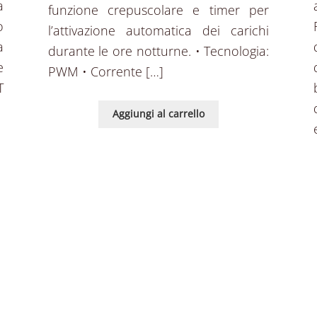
a
funzione crepuscolare e timer per
o
l’attivazione automatica dei carichi
a
durante le ore notturne. • Tecnologia:
e
PWM • Corrente […]
T
Aggiungi al carrello