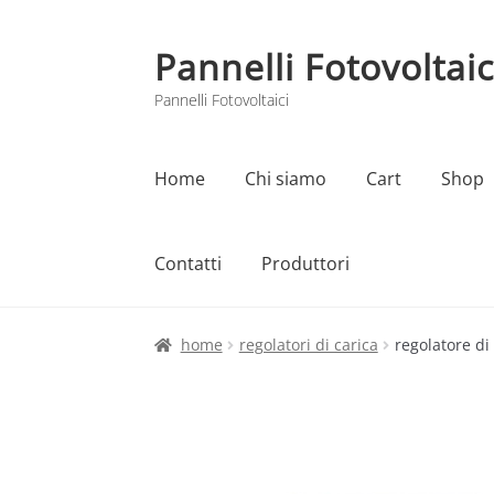
Pannelli Fotovoltaic
Vai
Vai
alla
al
Pannelli Fotovoltaici
navigazione
contenuto
Home
Chi siamo
Cart
Shop
Contatti
Produttori
Home
Cart
Checkout
Chi siamo
Contatti
home
regolatori di carica
regolatore di