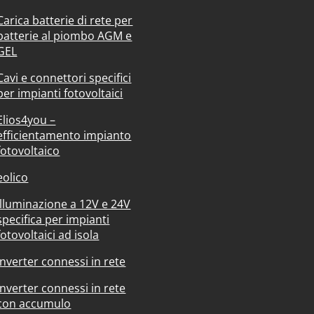
Carica batterie di rete per
batterie al piombo AGM e
GEL
Cavi e connettori specifici
per impianti fotovoltaici
Elios4you –
efficientamento impianto
fotovoltaico
eolico
Illuminazione a 12V e 24V
specifica per impianti
fotovoltaici ad isola
Inverter connessi in rete
Inverter connessi in rete
con accumulo