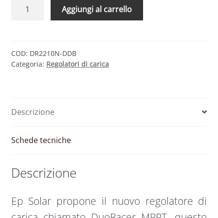
Regolatore
Aggiungi al carrello
di
carica
MPPT
20A
COD:
DR2210N-DDB
Categoria:
Regolatori di carica
Dual
Battery
12/24V
DUORACER
Descrizione
|
EP
Solar
Schede tecniche
quantità
Descrizione
Ep Solar propone il nuovo regolatore di
carica chiamato DuoRacer MPPT, questo