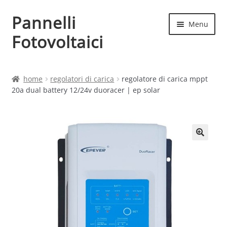
Pannelli
Vai
Vai
Menu
alla
al
Fotovoltaici
navigazione
contenuto
Home
home
regolatori di carica
regolatore di carica mppt
20a dual battery 12/24v duoracer | ep solar
Cart
Checkout
Chi siamo
Contatti
My account
Produttori