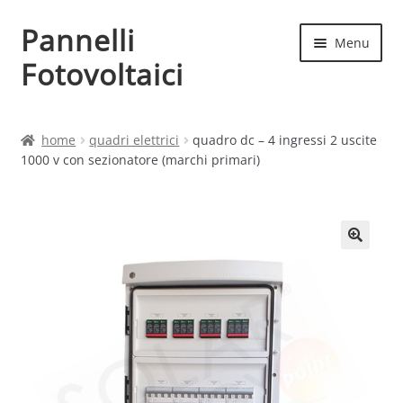
Pannelli
Vai
Vai
Menu
alla
al
Fotovoltaici
navigazione
contenuto
Home
home
quadri elettrici
quadro dc – 4 ingressi 2 uscite
1000 v con sezionatore (marchi primari)
Cart
Checkout
Chi siamo
Contatti
My account
Produttori