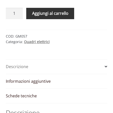
QUADRO
Aggiungi al carrello
DC
–
4
INGRESSI
COD:
GM057
Categoria:
Quadri elettrici
2
USCITE
1000
V
Descrizione
CON
SEZIONATORE
(MARCHI
Informazioni aggiuntive
PRIMARI)
quantità
Schede tecniche
Descrizione