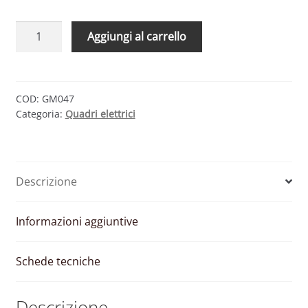
QUADRO
Aggiungi al carrello
DC
–
2
INGRESSI
COD:
GM047
Categoria:
Quadri elettrici
1
USCITA
1000
V
Descrizione
CON
SEZIONATORE
(MARCHI
Informazioni aggiuntive
PRIMARI)
quantità
Schede tecniche
Descrizione