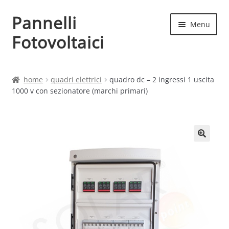
Pannelli
Vai
Vai
Menu
alla
al
Fotovoltaici
navigazione
contenuto
Home
home
quadri elettrici
quadro dc – 2 ingressi 1 uscita
1000 v con sezionatore (marchi primari)
Cart
Checkout
Chi siamo
Contatti
My account
Produttori