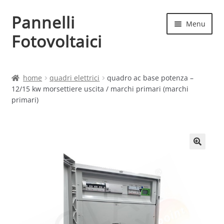
Pannelli
Vai
Vai
Menu
alla
al
Fotovoltaici
navigazione
contenuto
Home
home
quadri elettrici
quadro ac base potenza –
12/15 kw morsettiere uscita / marchi primari (marchi
Cart
primari)
Checkout
Chi siamo
Contatti
My account
Produttori