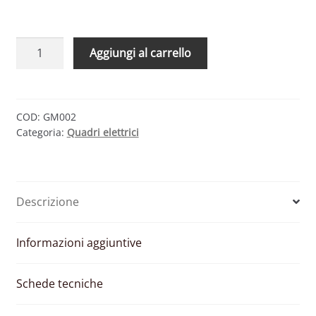
QUADRO
Aggiungi al carrello
AC
BASE
POTENZA
–
COD:
GM002
Categoria:
Quadri elettrici
12/15
KW
MORSETTIERE
USCITA
Descrizione
/
MARCHI
PRIMARI
Informazioni aggiuntive
(MARCHI
PRIMARI)
Schede tecniche
quantità