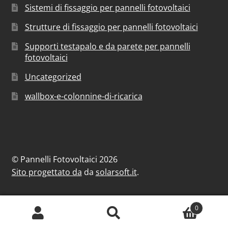
Sistemi di fissaggio per pannelli fotovoltaici
Strutture di fissaggio per pannelli fotovoltaici
Supporti testapalo e da parete per pannelli
fotovoltaici
Uncategorized
wallbox-e-colonnine-di-ricarica
© Pannelli Fotovoltaici 2026
Sito progettato da
da
solarsoft.it
.
0
Cerca:
Cerca