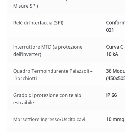
Misure SPI)
Relè di Interfaccia (SPI)
Conforme al
021
Interruttore MTD (a protezione
Curva C – 4
dell’inverter)
10 kA
Quadro Termoindurente Palazzoli –
36 Moduli
Bocchiotti
(450x505x2
Grado di protezione con telaio
IP 66
estraibile
Morsettiere Ingresso/Uscita cavi
10 mmq