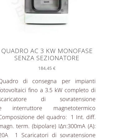
QUADRO AC 3 KW MONOFASE
SENZA SEZIONATORE
184,45
€
Quadro di consegna per impianti
fotovoltaici fino a 3.5 kW completo di
scaricatore di sovratensione
e interruttore magnetotermico
Composizione del quadro: 1 Int. diff.
magn. term. (bipolare) IΔn:300mA (A):
20A 1 Scaricatori di sovratensione