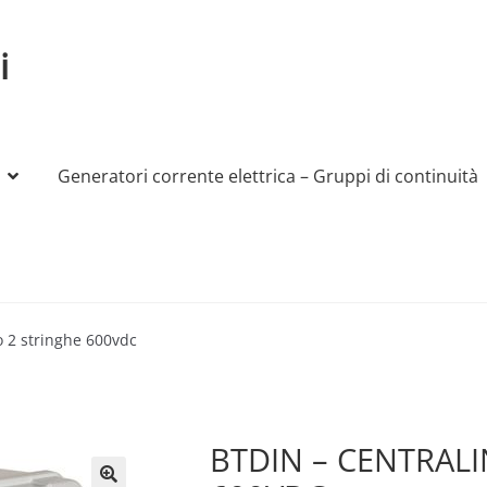
i
Generatori corrente elettrica – Gruppi di continuità
My account
Produttori
Sample Page
Shop
o 2 stringhe 600vdc
BTDIN – CENTRAL