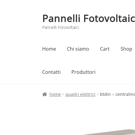
Pannelli Fotovoltaic
Vai
Vai
alla
al
Pannelli Fotovoltaici
navigazione
contenuto
Home
Chi siamo
Cart
Shop
Contatti
Produttori
Home
Cart
Checkout
Chi siamo
Contatti
home
quadri elettrici
btdin – centralin