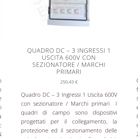
QUADRO DC – 3 INGRESSI 1
USCITA 600V CON
SEZIONATORE / MARCHI
PRIMARI
o
250,43
€
o
Quadro DC – 3 Ingressi 1 Uscita 600V
e
con sezionatore / Marchi primari I
i
quadri di campo sono dispositivi
a
progettati per il collegamento, la
c
protezione ed il sezionamento delle
N