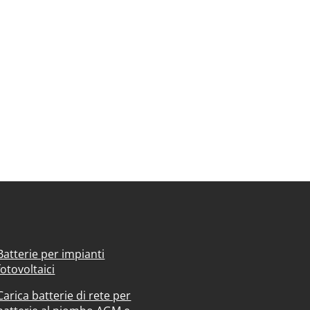
Batterie per impianti
fotovoltaici
Carica batterie di rete per