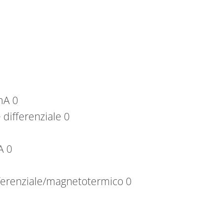
mA 0
 differenziale 0
A 0
fferenziale/magnetotermico 0