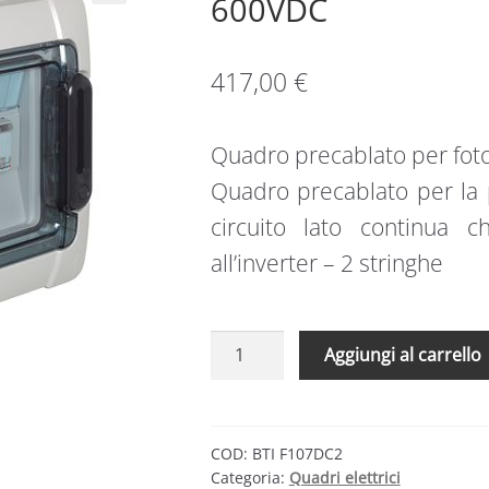
600VDC
417,00
€
Quadro precablato per foto
Quadro precablato per la 
circuito lato continua c
all’inverter – 2 stringhe
BTDIN
Aggiungi al carrello
-
CENTRALINO
2
STRINGHE
COD:
BTI F107DC2
Categoria:
Quadri elettrici
600VDC