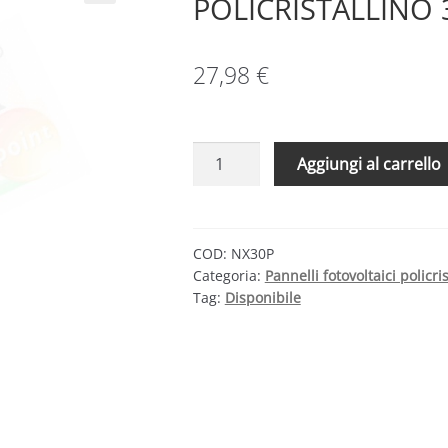
POLICRISTALLINO
27,98
€
MODULO
Aggiungi al carrello
FOTOVOLTAICO
POLICRISTALLINO
30W
12V
COD:
NX30P
Categoria:
Pannelli fotovoltaici policris
quantità
Tag:
Disponibile