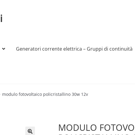
i
Generatori corrente elettrica – Gruppi di continuità
My account
Produttori
Sample Page
Shop
modulo fotovoltaico policristallino 30w 12v
MODULO FOTOVO