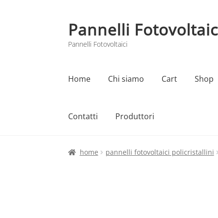
Pannelli Fotovoltaic
Vai
Vai
alla
al
Pannelli Fotovoltaici
navigazione
contenuto
Home
Chi siamo
Cart
Shop
Contatti
Produttori
Home
Cart
Checkout
Chi siamo
Contatti
home
pannelli fotovoltaici policristallini