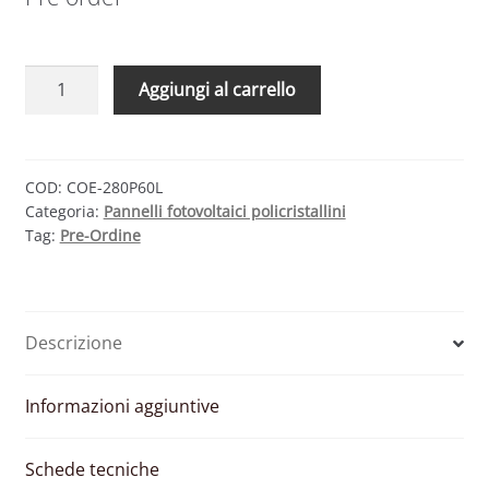
TRIENERGIA
Aggiungi al carrello
COE-
280P60L
–
MODULO
COD:
COE-280P60L
Categoria:
Pannelli fotovoltaici policristallini
FOTOVOLTAICO
Tag:
Pre-Ordine
POLICRISTALLINO
280
W
EU
Descrizione
quantità
Informazioni aggiuntive
Schede tecniche