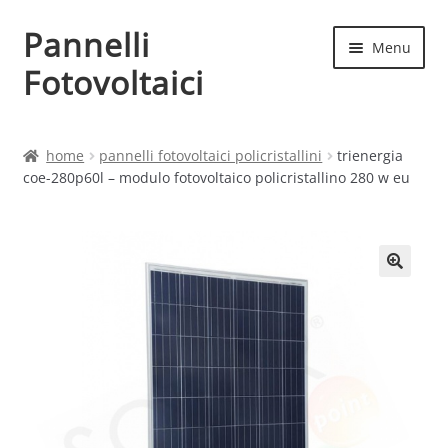
Pannelli
Vai
Vai
Menu
alla
al
Fotovoltaici
navigazione
contenuto
Home
home
pannelli fotovoltaici policristallini
trienergia
coe-280p60l – modulo fotovoltaico policristallino 280 w eu
Cart
Checkout
Chi siamo
Contatti
My account
Produttori