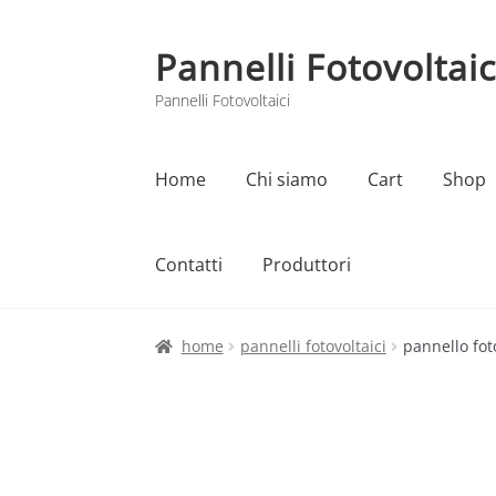
Pannelli Fotovoltaic
Vai
Vai
alla
al
Pannelli Fotovoltaici
navigazione
contenuto
Home
Chi siamo
Cart
Shop
Contatti
Produttori
Home
Cart
Checkout
Chi siamo
Contatti
home
pannelli fotovoltaici
pannello fot