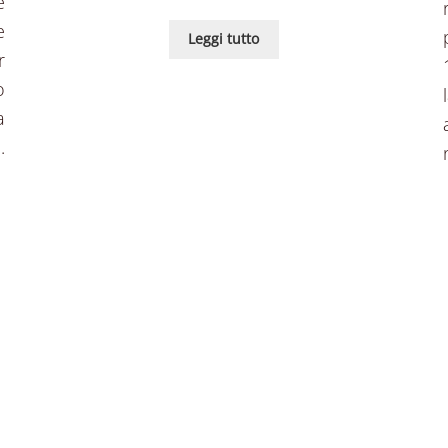
e
e
Leggi tutto
r
o
a
.