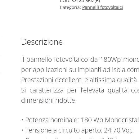
180
COD:
SZ180-36M(B)
Categoria:
Pannelli fotovoltaici
Wp
monocristallino
per
impianti
ad
Descrizione
isola
12V
Il pannello fotovoltaico da 180Wp monoc
|
per applicazioni su impianti ad isola co
Solmax
123x70,5
Prestazioni eccellenti e altissima qualità 
quantità
Si caratterizza per l’elevata qualità cos
dimensioni ridotte.
• Potenza nominale: 180 Wp Monocristal
• Tensione a circuito aperto: 24,70 Voc