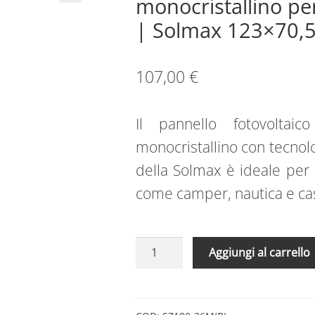
monocristallino per
| Solmax 123×70,
107,00
€
Il pannello fotovoltai
monocristallino con tecnol
della Solmax è ideale per 
come camper, nautica e cas
Pannello
Aggiungi al carrello
fotovoltaico
full
black