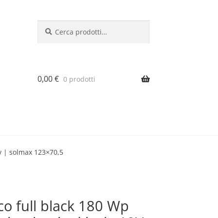
Cerca:
Cerca
0,00
€
0 prodotti
2v | solmax 123×70,5
co full black 180 Wp