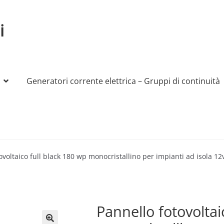
i
Generatori corrente elettrica – Gruppi di continuità
My account
Produttori
Sample Page
Shop
ovoltaico full black 180 wp monocristallino per impianti ad isola 1
Pannello fotovoltai