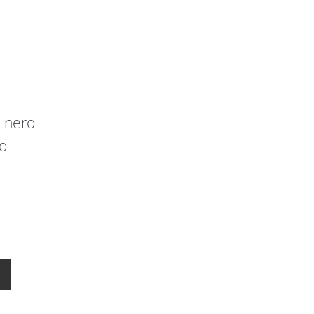
 nero
ro