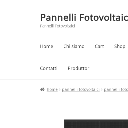
Pannelli Fotovoltaic
Vai
Vai
alla
al
Pannelli Fotovoltaici
navigazione
contenuto
Home
Chi siamo
Cart
Shop
Contatti
Produttori
Home
Cart
Checkout
Chi siamo
Contatti
home
pannelli fotovoltaici
pannelli foto