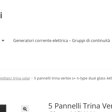
i
Generatori corrente elettrica – Gruppi di continuità
My account
Produttori
Sample Page
Shop
voltaici trina solar
5 pannelli trina vertex s+ n-type dual glass 4
5 Pannelli Trina V