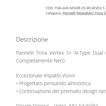
Vertex
S+
COD:
TSM-445-NEG9R.25-MC4EVO2 5
Categoria:
Pannelli fotovoltaici Trina S
N-
Type
Dual
Glass
445W
Descrizione
Nero
quantità
Pannelli Trina Vertex S+ N-Type Dual
Completamente Nero
Eccezionale Impatto Visivo
• Progettato pensando all‘estetica
• Continuazione del premiato design nero
Design Doppio – Vetro, Alta Adabilità