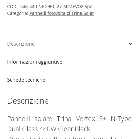
Vertex
COD:
TSM-440-NEG9RC.27-MC4EVO2 5pz
Categoria:
Pannelli fotovoltaici Trina Solar
S+
N-
Type
Bifacciale
Descrizione
440W
Clear
Black
Informazioni aggiuntive
quantità
Schede tecniche
Descrizione
Pannelli solare Trina Vertex S+ N-Type
Dual Glass 440W Clear Black