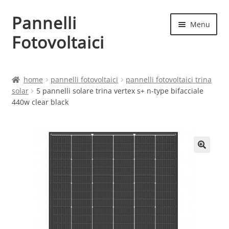
Pannelli
Vai
Vai
Menu
alla
al
Fotovoltaici
navigazione
contenuto
Home
home
pannelli fotovoltaici
pannelli fotovoltaici trina
solar
5 pannelli solare trina vertex s+ n-type bifacciale
Cart
440w clear black
Checkout
Chi siamo
Contatti
My account
Produttori