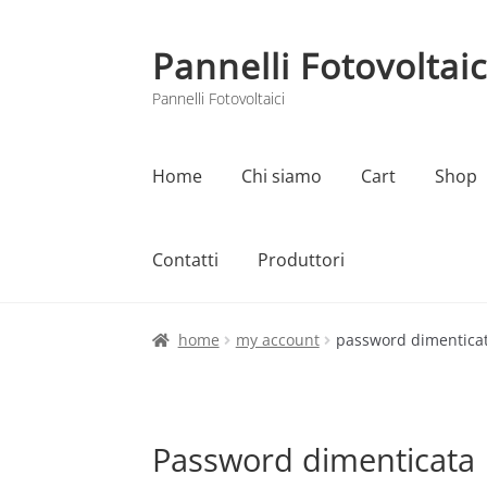
Pannelli Fotovoltaic
Vai
Vai
alla
al
Pannelli Fotovoltaici
navigazione
contenuto
Home
Chi siamo
Cart
Shop
Contatti
Produttori
Home
Cart
Checkout
Chi siamo
Contatti
home
my account
password dimentica
Password dimenticata