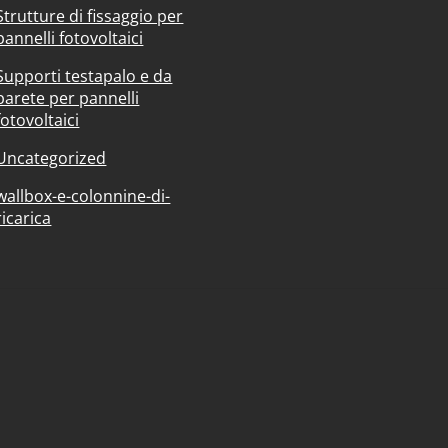
Strutture di fissaggio per
pannelli fotovoltaici
Supporti testapalo e da
parete per pannelli
fotovoltaici
Uncategorized
wallbox-e-colonnine-di-
ricarica