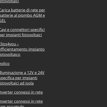
fotovoltaici
Carica batterie di rete per
batterie al piombo AGM e
GEL
Cavi e connettori specifici
per impianti fotovoltaici
Elios4you –
efficientamento impianto
fotovoltaico
eolico
Illuminazione a 12V e 24V
specifica per impianti
fotovoltaici ad isola
Inverter connessi in rete
Inverter connessi in rete
con accumulo