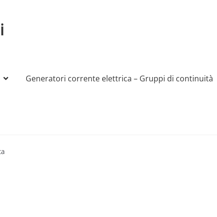
i
Generatori corrente elettrica – Gruppi di continuità
My account
Produttori
Sample Page
Shop
ta