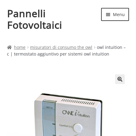
Pannelli
Vai
Vai
Menu
alla
al
Fotovoltaici
navigazione
contenuto
Home
home
misuratori di consumo the owl
owl intuition –
c | termostato aggiuntivo per sistemi owl intuition
Cart
Checkout
Chi siamo
Contatti
My account
Produttori