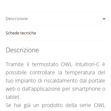
aggiuntivo
per
sistemi
Descrizione
OWL
Intuition
quantità
Schede tecniche
Descrizione
Tramite il termostato OWL Intuition-C è
possibile controllare la temperatura del
tuo impianto di riscaldamento dal portale
web o dall’applicazione per smartphone o
tablet.
Se hai già un prodotto della serie OWL