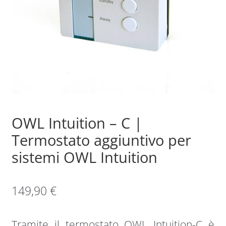
Sample Page
Shop
OWL Intuition – C |
Termostato aggiuntivo per
sistemi OWL Intuition
149,90
€
Tramite il termostato OWL Intuition-C è