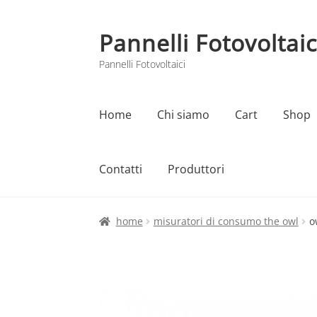
Pannelli Fotovoltaic
Vai
Vai
alla
al
Pannelli Fotovoltaici
navigazione
contenuto
Home
Chi siamo
Cart
Shop
Contatti
Produttori
Home
Cart
Checkout
Chi siamo
Contatti
home
misuratori di consumo the owl
o