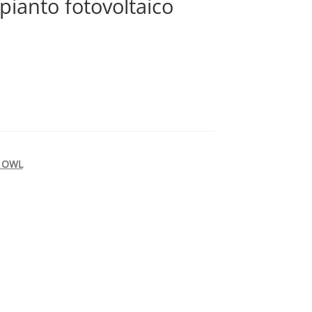
pianto fotovoltaico
e OWL