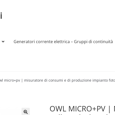
i
Generatori corrente elettrica – Gruppi di continuità
My account
Produttori
Sample Page
Shop
wl micro+pv | misuratore di consumi e di produzione impianto foto
OWL MICRO+PV | M