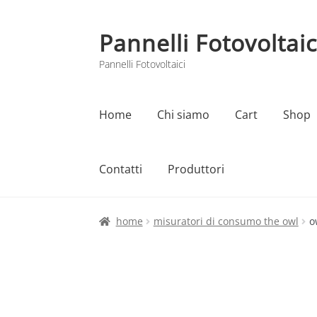
Pannelli Fotovoltaic
Vai
Vai
alla
al
Pannelli Fotovoltaici
navigazione
contenuto
Home
Chi siamo
Cart
Shop
Contatti
Produttori
Home
Cart
Checkout
Chi siamo
Contatti
home
misuratori di consumo the owl
o