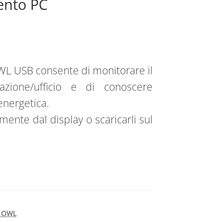
ento PC
WL USB consente di monitorare il
zione/ufficio e di conoscere
energetica.
ente dal display o scaricarli sul
e OWL