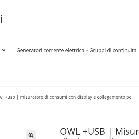
i
Generatori corrente elettrica – Gruppi di continuità
My account
Produttori
Sample Page
Shop
wl +usb | misuratore di consumi con display e collegamento pc
OWL +USB | Misura