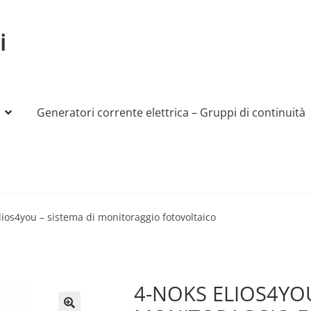
i
Generatori corrente elettrica – Gruppi di continuità
My account
Produttori
Sample Page
Shop
lios4you – sistema di monitoraggio fotovoltaico
4-NOKS ELIOS4YOU