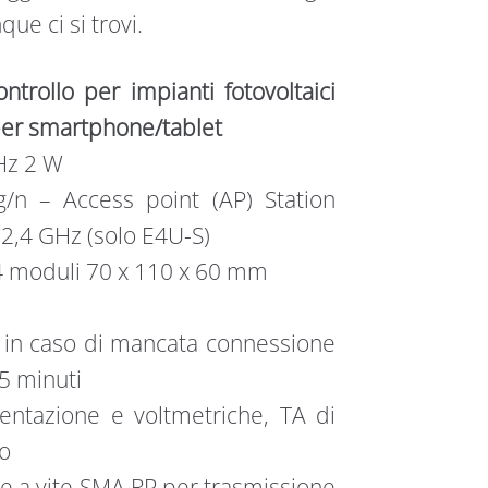
ue ci si trovi.
ntrollo per impianti fotovoltaici
per smartphone/tablet
Hz 2 W
g/n – Access point (AP) Station
 2,4 GHz (solo E4U-S)
4 moduli 70 x 110 x 60 mm
, in caso di mancata connessione
5 minuti
entazione e voltmetriche, TA di
lo
e a vite SMA RP per trasmissione