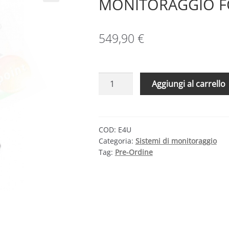
MONITORAGGIO F
549,90
€
4-
Aggiungi al carrello
NOKS
ELIOS4YOU
–
SISTEMA
COD:
E4U
Categoria:
Sistemi di monitoraggio
DI
Tag:
Pre-Ordine
MONITORAGGIO
FOTOVOLTAICO
quantità