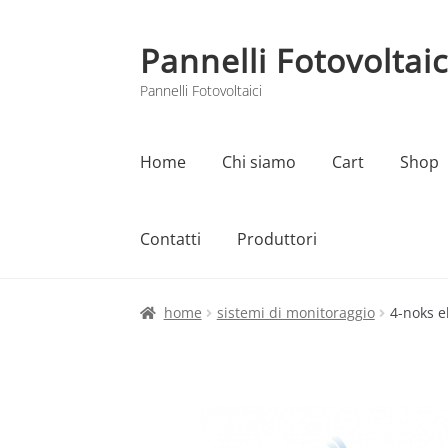
Pannelli Fotovoltaic
Vai
Vai
alla
al
Pannelli Fotovoltaici
navigazione
contenuto
Home
Chi siamo
Cart
Shop
Contatti
Produttori
Home
Cart
Checkout
Chi siamo
Contatti
home
sistemi di monitoraggio
4-noks e