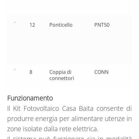
In
50
12
Ponticello
PNT50
Ca
co
Ser
Par
Pa
50
8
Coppia di
CONN
connettori
Funzionamento
Il Kit Fotovoltaico Casa Baita consente di
produrre energia per alimentare utenze in
zone isolate dalla rete elettrica.