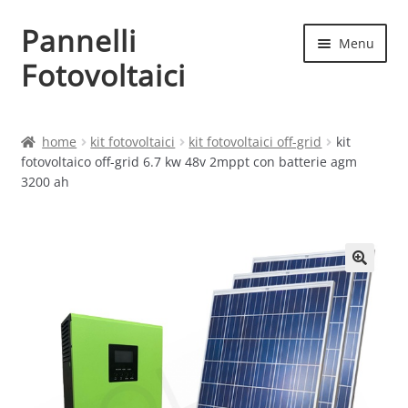
Pannelli
Vai
Vai
Menu
alla
al
Fotovoltaici
navigazione
contenuto
Home
home
kit fotovoltaici
kit fotovoltaici off-grid
kit
fotovoltaico off-grid 6.7 kw 48v 2mppt con batterie agm
Cart
3200 ah
Checkout
Chi siamo
Contatti
My account
Produttori