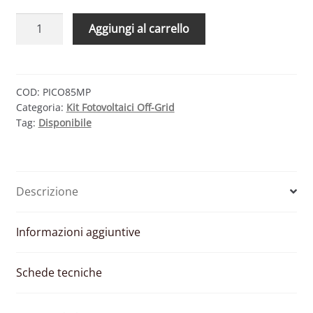
KIT
Aggiungi al carrello
FOTOVOLTAICO
OFF-
GRID
6.7
COD:
PICO85MP
Categoria:
Kit Fotovoltaici Off-Grid
KW
Tag:
Disponibile
48V
2MPPT
CON
BATTERIE
Descrizione
AGM
3200
AH
Informazioni aggiuntive
quantità
Schede tecniche