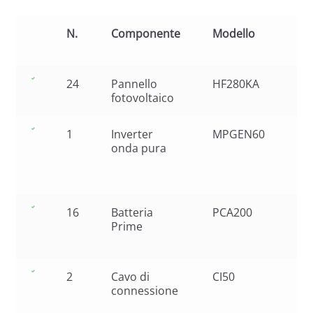
N.
Componente
Modello
Car
24
Pannello
HF280KA
Pol
fotovoltaico
28
1
Inverter
MPGEN60
5k
onda pura
reg
int
60
16
Batteria
PCA200
Ba
Prime
De
12
2
Cavo di
CI50
Ca
connessione
co
Bat