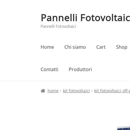
Pannelli Fotovoltaic
Vai
Vai
alla
al
Pannelli Fotovoltaici
navigazione
contenuto
Home
Chi siamo
Cart
Shop
Contatti
Produttori
Home
Cart
Checkout
Chi siamo
Contatti
home
kit fotovoltaici
kit fotovoltaici off-