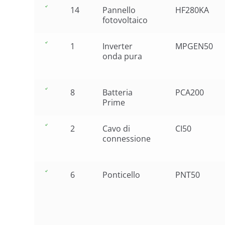
14
Pannello
HF280KA
fotovoltaico
1
Inverter
MPGEN50
onda pura
8
Batteria
PCA200
Prime
2
Cavo di
CI50
connessione
6
Ponticello
PNT50