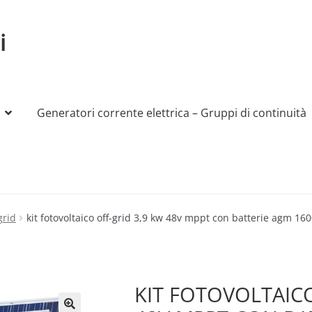
i
Generatori corrente elettrica – Gruppi di continuità
My account
Produttori
Sample Page
Shop
grid
kit fotovoltaico off-grid 3,9 kw 48v mppt con batterie agm 16
KIT FOTOVOLTAICO