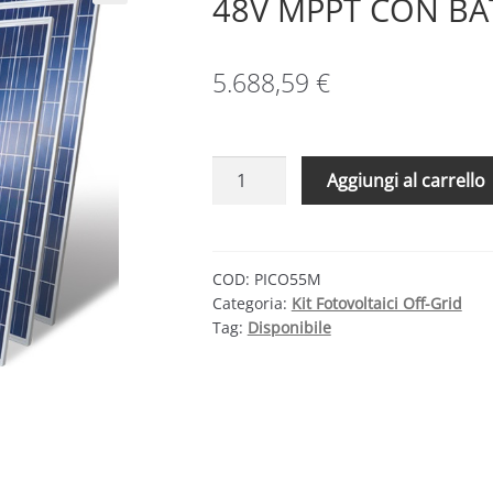
48V MPPT CON BA
5.688,59
€
KIT
Aggiungi al carrello
FOTOVOLTAICO
OFF-
GRID
3,9
COD:
PICO55M
Categoria:
Kit Fotovoltaici Off-Grid
KW
Tag:
Disponibile
48V
MPPT
CON
BATTERIE
AGM
1600